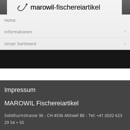
marowil
-fischereiartikel
Toggle
navigation
Home
Informationen
Unser Sortiment
Impressum
MAROWIL Fischereiartikel
Solothurnstrasse 36 - CH-4536 Attiswil BE - Tel: +41 (0)32 623
29 54 + 55