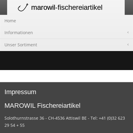
marowil
-fischereiartikel
Toggle
navigation
Home
Informationen
Unser Sortiment
Impressum
MAROWIL Fischereiartikel
Solothurnstrasse 36 - CH-4536 Attiswil BE - Tel: +41 (0)32 623
29 54 + 55