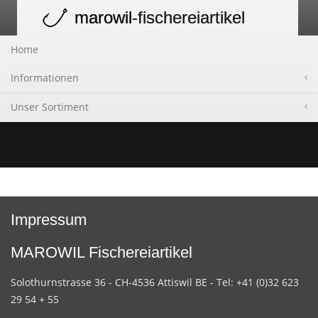
marowil
-fischereiartikel
Toggle
navigation
Home
Informationen
Unser Sortiment
Impressum
MAROWIL Fischereiartikel
Solothurnstrasse 36 - CH-4536 Attiswil BE - Tel: +41 (0)32 623
29 54 + 55