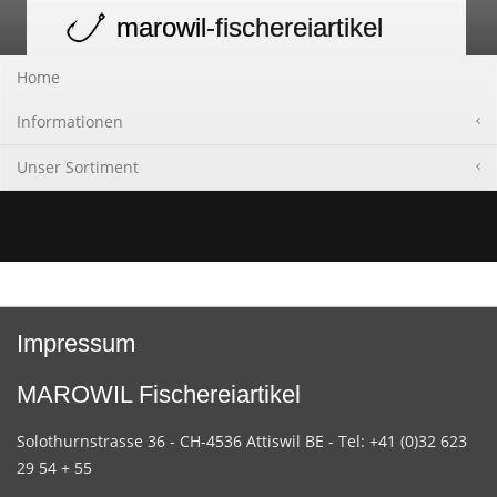
marowil
-fischereiartikel
Toggle
navigation
Home
Informationen
Unser Sortiment
Impressum
MAROWIL Fischereiartikel
Solothurnstrasse 36 - CH-4536 Attiswil BE - Tel: +41 (0)32 623
29 54 + 55