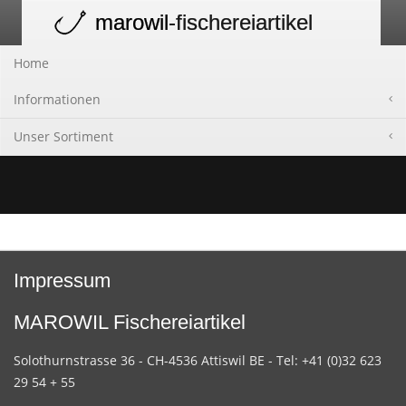
marowil
-fischereiartikel
Toggle
navigation
Home
Informationen
Unser Sortiment
Impressum
MAROWIL Fischereiartikel
Solothurnstrasse 36 - CH-4536 Attiswil BE - Tel: +41 (0)32 623
29 54 + 55