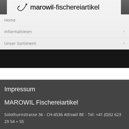
marowil
-fischereiartikel
Toggle
navigation
Home
Informationen
Unser Sortiment
Impressum
MAROWIL Fischereiartikel
Solothurnstrasse 36 - CH-4536 Attiswil BE - Tel: +41 (0)32 623
29 54 + 55