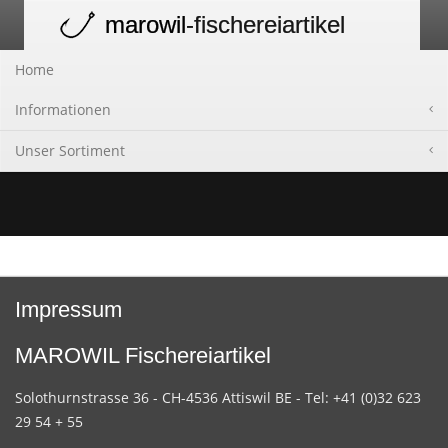
marowil
-fischereiartikel
Toggle
navigation
Home
Informationen
Unser Sortiment
Impressum
MAROWIL Fischereiartikel
Solothurnstrasse 36 - CH-4536 Attiswil BE - Tel: +41 (0)32 623
29 54 + 55