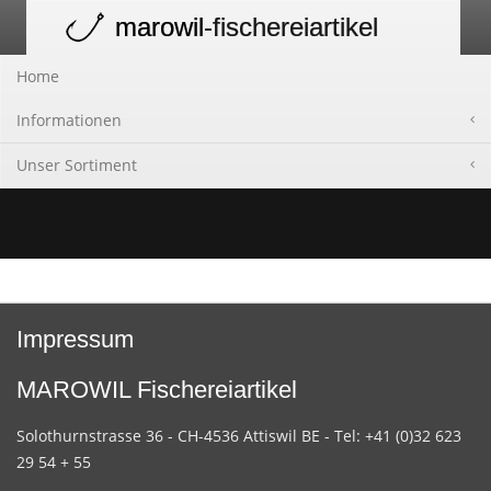
marowil
-fischereiartikel
Toggle
navigation
Home
Informationen
Unser Sortiment
Impressum
MAROWIL Fischereiartikel
Solothurnstrasse 36 - CH-4536 Attiswil BE - Tel: +41 (0)32 623
29 54 + 55