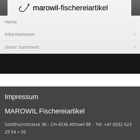
marowil
-fischereiartikel
Toggle
navigation
Home
Informationen
Unser Sortiment
Impressum
MAROWIL Fischereiartikel
Solothurnstrasse 36 - CH-4536 Attiswil BE - Tel: +41 (0)32 623
29 54 + 55