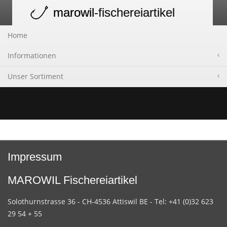
marowil
-fischereiartikel
Toggle
navigation
Home
Informationen
Unser Sortiment
Impressum
MAROWIL Fischereiartikel
Solothurnstrasse 36 - CH-4536 Attiswil BE - Tel: +41 (0)32 623
29 54 + 55