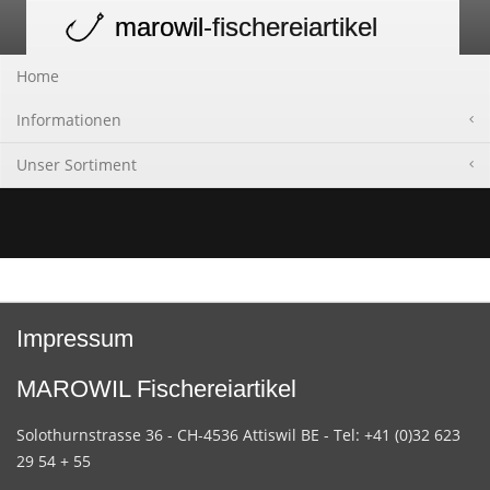
marowil
-fischereiartikel
Toggle
navigation
Home
Informationen
Unser Sortiment
Impressum
MAROWIL Fischereiartikel
Solothurnstrasse 36 - CH-4536 Attiswil BE - Tel: +41 (0)32 623
29 54 + 55