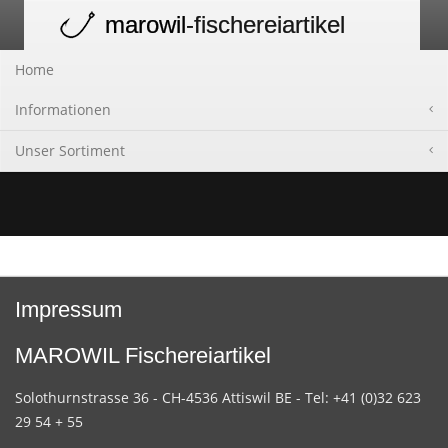
marowil
-fischereiartikel
Toggle
navigation
Home
Informationen
Unser Sortiment
Impressum
MAROWIL Fischereiartikel
Solothurnstrasse 36 - CH-4536 Attiswil BE - Tel: +41 (0)32 623
29 54 + 55