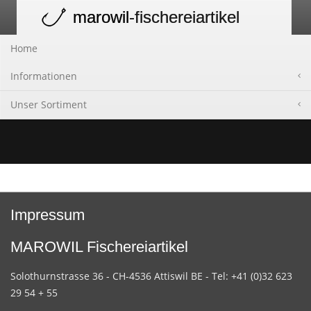
marowil
-fischereiartikel
Toggle
navigation
Home
Informationen
Unser Sortiment
Impressum
MAROWIL Fischereiartikel
Solothurnstrasse 36 - CH-4536 Attiswil BE - Tel: +41 (0)32 623
29 54 + 55