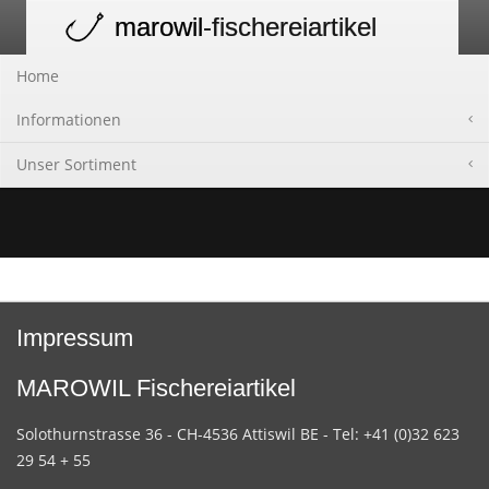
marowil
-fischereiartikel
Toggle
navigation
Home
Informationen
Unser Sortiment
Impressum
MAROWIL Fischereiartikel
Solothurnstrasse 36 - CH-4536 Attiswil BE - Tel: +41 (0)32 623
29 54 + 55