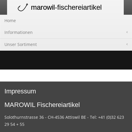
marowil
-fischereiartikel
Toggle
navigation
Home
Informationen
Unser Sortiment
Impressum
MAROWIL Fischereiartikel
Solothurnstrasse 36 - CH-4536 Attiswil BE - Tel: +41 (0)32 623
29 54 + 55