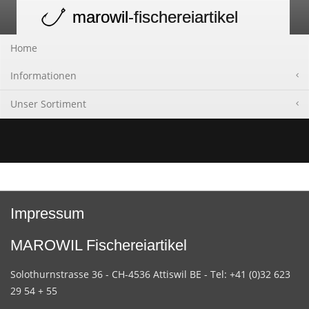
marowil
-fischereiartikel
Toggle
navigation
Home
Informationen
Unser Sortiment
Impressum
MAROWIL Fischereiartikel
Solothurnstrasse 36 - CH-4536 Attiswil BE - Tel: +41 (0)32 623
29 54 + 55