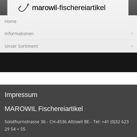
marowil
-fischereiartikel
Toggle
navigation
Home
Informationen
Unser Sortiment
Impressum
MAROWIL Fischereiartikel
Solothurnstrasse 36 - CH-4536 Attiswil BE - Tel: +41 (0)32 623
29 54 + 55