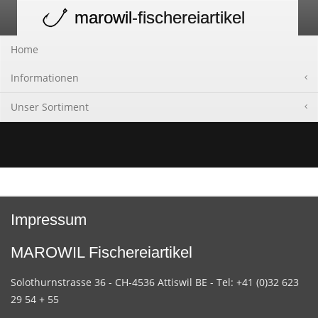
marowil
-fischereiartikel
Toggle
navigation
Home
Informationen
Unser Sortiment
Impressum
MAROWIL Fischereiartikel
Solothurnstrasse 36 - CH-4536 Attiswil BE - Tel: +41 (0)32 623
29 54 + 55