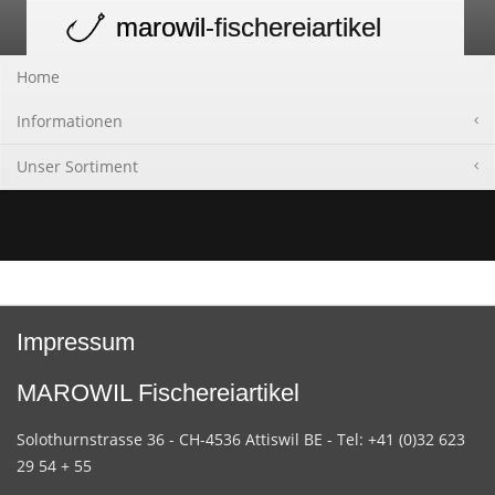
marowil
-fischereiartikel
Toggle
navigation
Home
Informationen
Unser Sortiment
Impressum
MAROWIL Fischereiartikel
Solothurnstrasse 36 - CH-4536 Attiswil BE - Tel: +41 (0)32 623
29 54 + 55