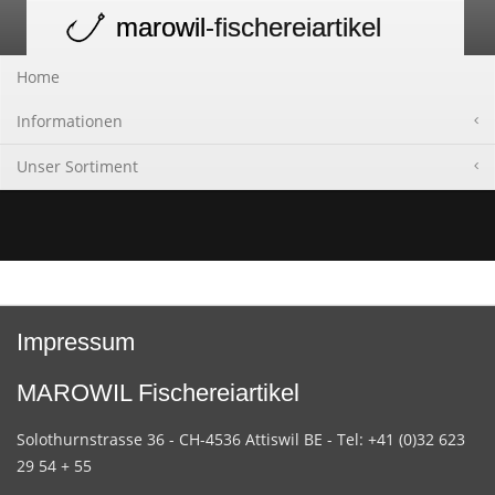
marowil
-fischereiartikel
Toggle
navigation
Home
Informationen
Unser Sortiment
Impressum
MAROWIL Fischereiartikel
Solothurnstrasse 36 - CH-4536 Attiswil BE - Tel: +41 (0)32 623
29 54 + 55