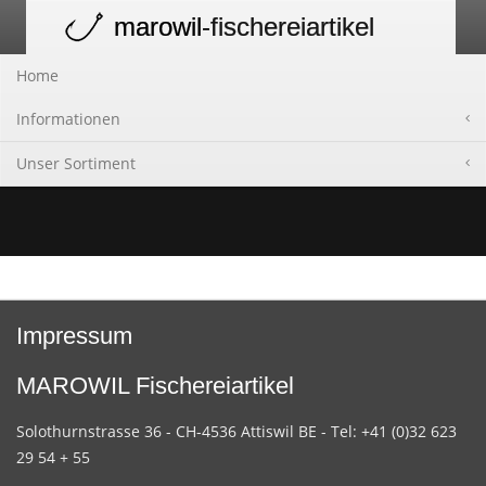
marowil
-fischereiartikel
Toggle
navigation
Home
Informationen
Unser Sortiment
Impressum
MAROWIL Fischereiartikel
Solothurnstrasse 36 - CH-4536 Attiswil BE - Tel: +41 (0)32 623
29 54 + 55