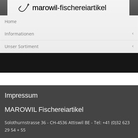
marowil
-fischereiartikel
Toggle
navigation
Home
Informationen
Unser Sortiment
Impressum
MAROWIL Fischereiartikel
Solothurnstrasse 36 - CH-4536 Attiswil BE - Tel: +41 (0)32 623
29 54 + 55