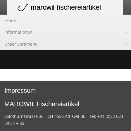
marowil
-fischereiartikel
Toggle
navigation
Home
Informationen
Unser Sortiment
Impressum
MAROWIL Fischereiartikel
Solothurnstrasse 36 - CH-4536 Attiswil BE - Tel: +41 (0)32 623
29 54 + 55