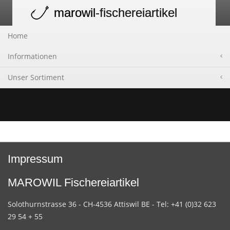
marowil
-fischereiartikel
Toggle
navigation
Home
Informationen
Unser Sortiment
Impressum
MAROWIL Fischereiartikel
Solothurnstrasse 36 - CH-4536 Attiswil BE - Tel: +41 (0)32 623
29 54 + 55