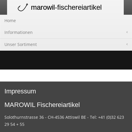
marowil
-fischereiartikel
Toggle
navigation
Home
Informationen
Unser Sortiment
Impressum
MAROWIL Fischereiartikel
Solothurnstrasse 36 - CH-4536 Attiswil BE - Tel: +41 (0)32 623
29 54 + 55