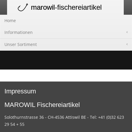
marowil
-fischereiartikel
Toggle
navigation
Home
Informationen
Unser Sortiment
Impressum
MAROWIL Fischereiartikel
Solothurnstrasse 36 - CH-4536 Attiswil BE - Tel: +41 (0)32 623
29 54 + 55