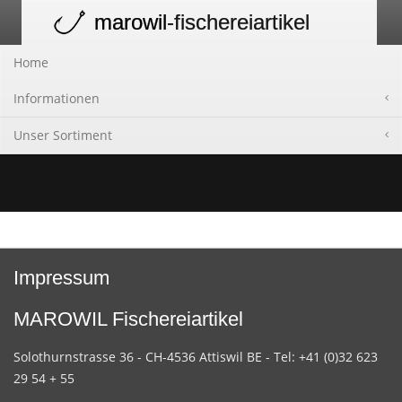
marowil
-fischereiartikel
Toggle
navigation
Home
Informationen
Unser Sortiment
Impressum
MAROWIL Fischereiartikel
Solothurnstrasse 36 - CH-4536 Attiswil BE - Tel: +41 (0)32 623
29 54 + 55