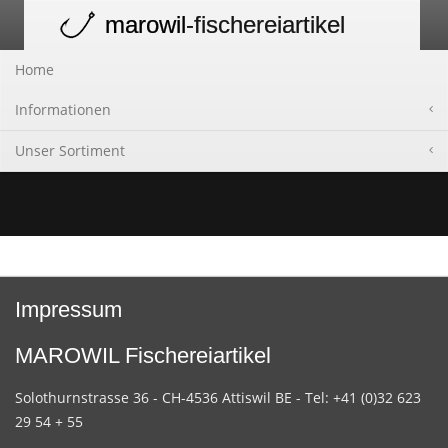
marowil
-fischereiartikel
Toggle
navigation
Home
Informationen
Unser Sortiment
Impressum
MAROWIL Fischereiartikel
Solothurnstrasse 36 - CH-4536 Attiswil BE - Tel: +41 (0)32 623
29 54 + 55