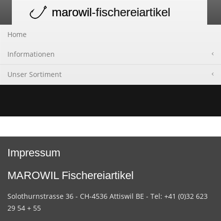
marowil
-fischereiartikel
Toggle
navigation
Home
Informationen
Unser Sortiment
Impressum
MAROWIL Fischereiartikel
Solothurnstrasse 36 - CH-4536 Attiswil BE - Tel: +41 (0)32 623
29 54 + 55