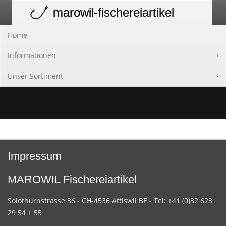
marowil
-fischereiartikel
Toggle
navigation
Home
Informationen
Unser Sortiment
Impressum
MAROWIL Fischereiartikel
Solothurnstrasse 36 - CH-4536 Attiswil BE - Tel: +41 (0)32 623
29 54 + 55