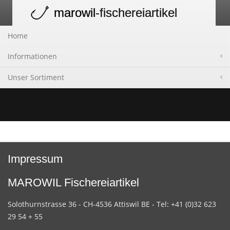
marowil
-fischereiartikel
Toggle
navigation
Home
Informationen
Unser Sortiment
Impressum
MAROWIL Fischereiartikel
Solothurnstrasse 36 - CH-4536 Attiswil BE - Tel: +41 (0)32 623
29 54 + 55