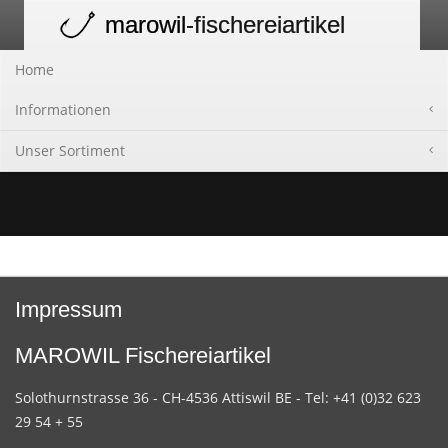
marowil
-fischereiartikel
Toggle
navigation
Home
Informationen
Unser Sortiment
Impressum
MAROWIL Fischereiartikel
Solothurnstrasse 36 - CH-4536 Attiswil BE - Tel: +41 (0)32 623
29 54 + 55