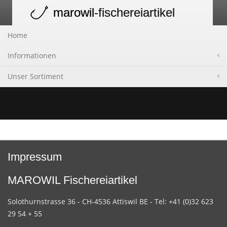
marowil
-fischereiartikel
Toggle
navigation
Home
Informationen
Unser Sortiment
Impressum
MAROWIL Fischereiartikel
Solothurnstrasse 36 - CH-4536 Attiswil BE - Tel: +41 (0)32 623
29 54 + 55