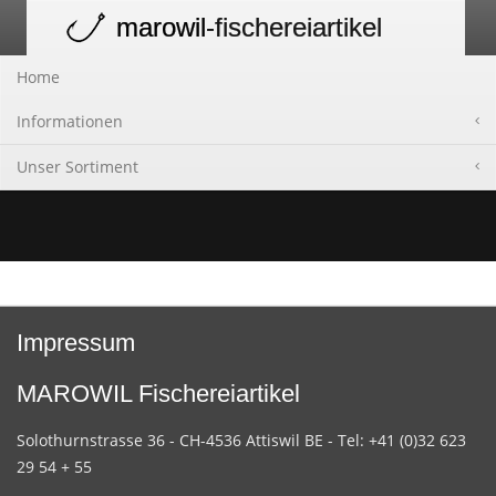
marowil
-fischereiartikel
Toggle
navigation
Home
Informationen
Unser Sortiment
Impressum
MAROWIL Fischereiartikel
Solothurnstrasse 36 - CH-4536 Attiswil BE - Tel: +41 (0)32 623
29 54 + 55