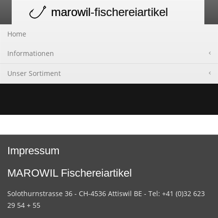
marowil
-fischereiartikel
Toggle
navigation
Home
Informationen
Unser Sortiment
Impressum
MAROWIL Fischereiartikel
Solothurnstrasse 36 - CH-4536 Attiswil BE - Tel: +41 (0)32 623
29 54 + 55