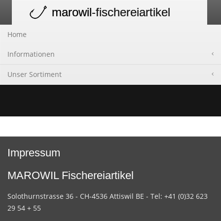
marowil
-fischereiartikel
Toggle
navigation
Home
Informationen
Unser Sortiment
Impressum
MAROWIL Fischereiartikel
Solothurnstrasse 36 - CH-4536 Attiswil BE - Tel: +41 (0)32 623
29 54 + 55