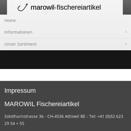
marowil
-fischereiartikel
Toggle
navigation
Home
Informationen
Unser Sortiment
Impressum
MAROWIL Fischereiartikel
Solothurnstrasse 36 - CH-4536 Attiswil BE - Tel: +41 (0)32 623
29 54 + 55