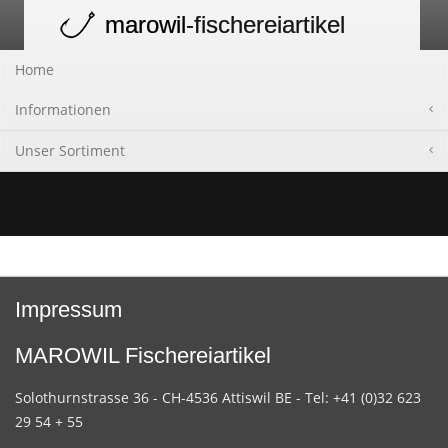
marowil
-fischereiartikel
Toggle
navigation
Home
Informationen
Unser Sortiment
Impressum
MAROWIL Fischereiartikel
Solothurnstrasse 36 - CH-4536 Attiswil BE - Tel: +41 (0)32 623
29 54 + 55