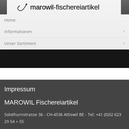
marowil
-fischereiartikel
Toggle
navigation
Home
Informationen
Unser Sortiment
Impressum
MAROWIL Fischereiartikel
Solothurnstrasse 36 - CH-4536 Attiswil BE - Tel: +41 (0)32 623
29 54 + 55