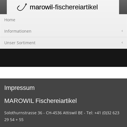
marowil
-fischereiartikel
Toggle
navigation
Home
Informationen
Unser Sortiment
Impressum
MAROWIL Fischereiartikel
Solothurnstrasse 36 - CH-4536 Attiswil BE - Tel: +41 (0)32 623
29 54 + 55