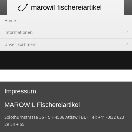
marowil
-fischereiartikel
Toggle
navigation
Home
Informationen
Unser Sortiment
Impressum
MAROWIL Fischereiartikel
Solothurnstrasse 36 - CH-4536 Attiswil BE - Tel: +41 (0)32 623
29 54 + 55