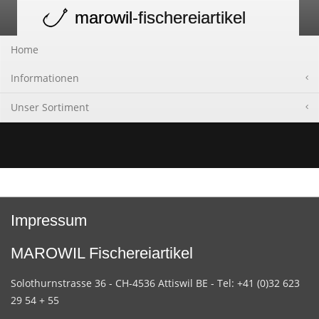
marowil
-fischereiartikel
Toggle
navigation
Home
Informationen
Unser Sortiment
Impressum
MAROWIL Fischereiartikel
Solothurnstrasse 36 - CH-4536 Attiswil BE - Tel: +41 (0)32 623
29 54 + 55