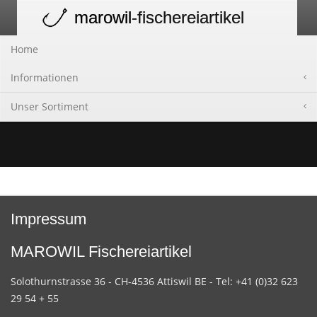
marowil
-fischereiartikel
Toggle
navigation
Home
Informationen
Unser Sortiment
Impressum
MAROWIL Fischereiartikel
Solothurnstrasse 36 - CH-4536 Attiswil BE - Tel: +41 (0)32 623
29 54 + 55