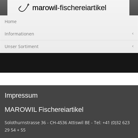
marowil
-fischereiartikel
Toggle
navigation
Home
Informationen
Unser Sortiment
Impressum
MAROWIL Fischereiartikel
Solothurnstrasse 36 - CH-4536 Attiswil BE - Tel: +41 (0)32 623
29 54 + 55