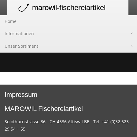
marowil
-fischereiartikel
Toggle
navigation
Home
Informationen
Unser Sortiment
Impressum
MAROWIL Fischereiartikel
Solothurnstrasse 36 - CH-4536 Attiswil BE - Tel: +41 (0)32 623
29 54 + 55