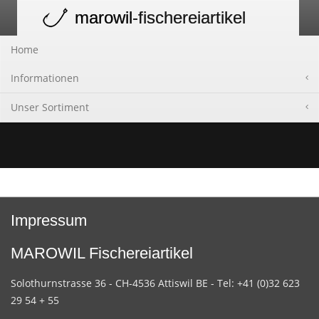
marowil
-fischereiartikel
Toggle
navigation
Home
Informationen
Unser Sortiment
Impressum
MAROWIL Fischereiartikel
Solothurnstrasse 36 - CH-4536 Attiswil BE - Tel: +41 (0)32 623
29 54 + 55