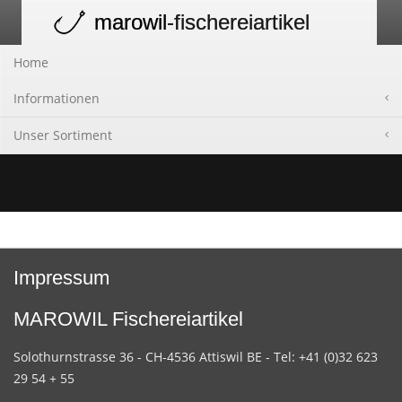
marowil
-fischereiartikel
Toggle
navigation
Home
Informationen
Unser Sortiment
Impressum
MAROWIL Fischereiartikel
Solothurnstrasse 36 - CH-4536 Attiswil BE - Tel: +41 (0)32 623
29 54 + 55