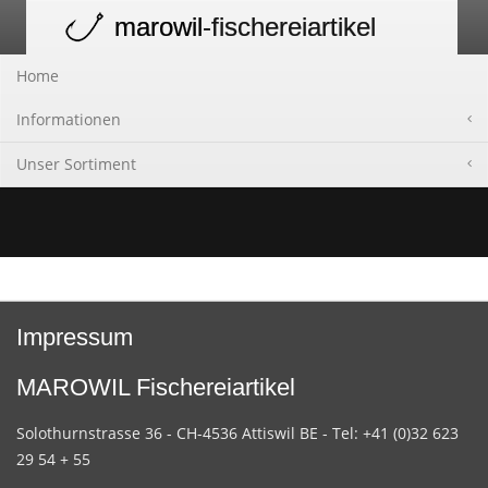
marowil
-fischereiartikel
Toggle
navigation
Home
Informationen
Unser Sortiment
Impressum
MAROWIL Fischereiartikel
Solothurnstrasse 36 - CH-4536 Attiswil BE - Tel: +41 (0)32 623
29 54 + 55