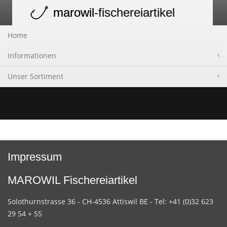
marowil
-fischereiartikel
Toggle
navigation
Home
Informationen
Unser Sortiment
Impressum
MAROWIL Fischereiartikel
Solothurnstrasse 36 - CH-4536 Attiswil BE - Tel: +41 (0)32 623
29 54 + 55