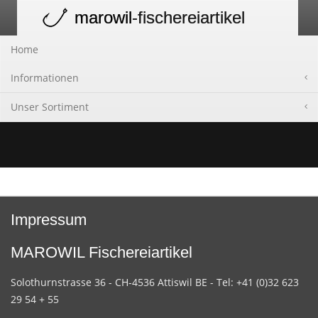
marowil
-fischereiartikel
Toggle
navigation
Home
Informationen
Unser Sortiment
Impressum
MAROWIL Fischereiartikel
Solothurnstrasse 36 - CH-4536 Attiswil BE - Tel: +41 (0)32 623
29 54 + 55